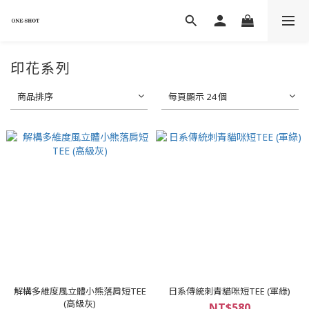
印花系列
商品排序
每頁顯示 24 個
解構多維度風立體小熊落肩短TEE
日系傳統刺青貓咪短TEE (軍綠)
(高級灰)
NT$580