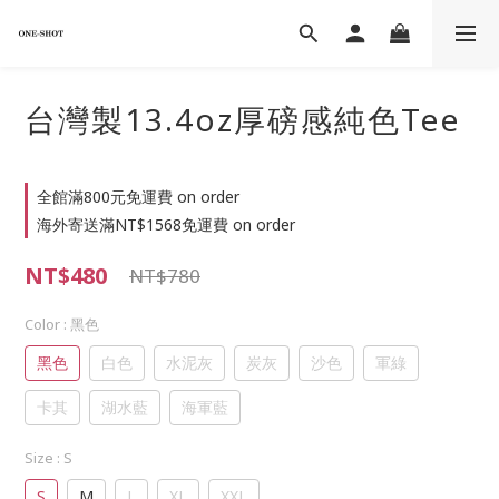
台灣製13.4oz厚磅感純色Tee
全館滿800元免運費 on order
海外寄送滿NT$1568免運費 on order
NT$480
NT$780
Color
: 黑色
黑色
白色
水泥灰
炭灰
沙色
軍綠
卡其
湖水藍
海軍藍
Size
: S
S
M
L
XL
XXL