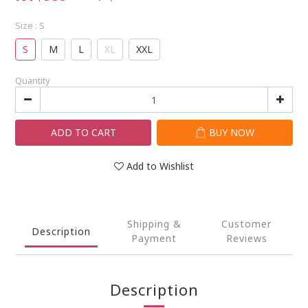
Size
: S
S
M
L
XL
XXL
Quantity
ADD TO CART
BUY NOW
Add to Wishlist
Shipping &
Customer
Description
Payment
Reviews
Description