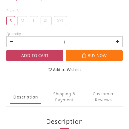
Size
: S
S
M
L
XL
XXL
Quantity
ADD TO CART
BUY NOW
Add to Wishlist
Shipping &
Customer
Description
Payment
Reviews
Description