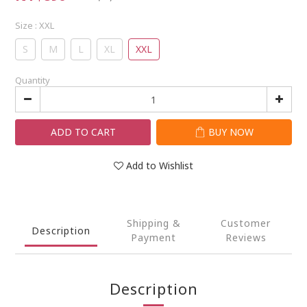
Size
: XXL
S
M
L
XL
XXL
Quantity
ADD TO CART
BUY NOW
Add to Wishlist
Shipping &
Customer
Description
Payment
Reviews
Description