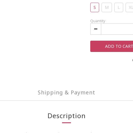
S
M
L
X
Quantity
ADD TO CAR
Shipping & Payment
Description