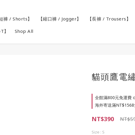
褲 / Shorts】
【縮口褲 / Jogger】
【長褲 / Trousers】
學T】
Shop All
貓頭鷹電繡
全館滿800元免運費 on
海外寄送滿NT$1568免
NT$390
NT$5
Size
: S