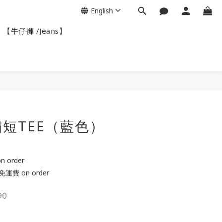
English
【牛仔褲 /Jeans】
BUY NOW
短TEE（藍色）
 order
運費 on order
90