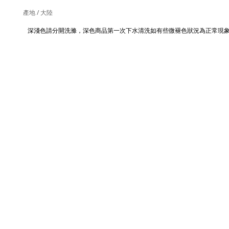
產地 / 大陸
深淺色請分開洗滌，深色商品第一次下水清洗如有些微褪色狀況為正常現