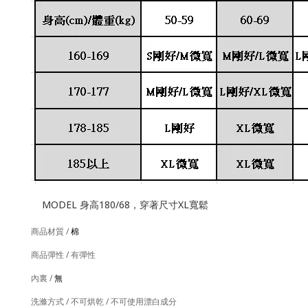
MODEL 身高180/68，穿著尺寸XL寬鬆
商品材質 /
棉
商品彈性 / 有彈性
內裏 /
無
洗滌方式 / 不可烘乾 / 不可使用漂白成分