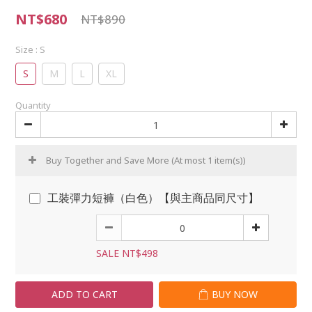
NT$680
NT$890
Size
: S
S
M
L
XL
Quantity
Buy Together and Save More
(At most 1 item(s))
工裝彈力短褲（白色）【與主商品同尺寸】
SALE NT$498
ADD TO CART
BUY NOW