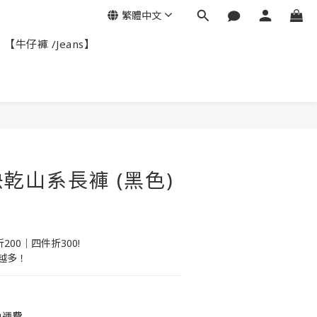
繁體中文
【牛仔褲 /Jeans】
立即購買
乾山系長褲 (黑色)
200｜四件折300!
越多！
免運費