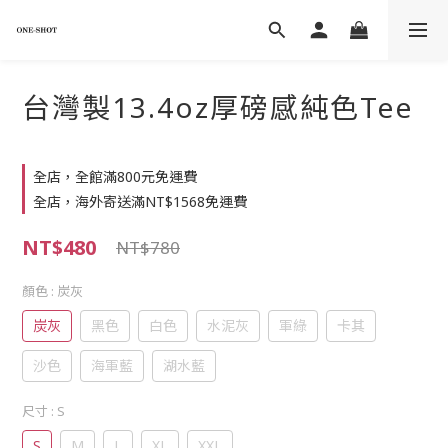
台灣製13.4oz厚磅感純色Tee
全店，全館滿800元免運費
全店，海外寄送滿NT$1568免運費
NT$480
NT$780
顏色
: 炭灰
炭灰
黑色
白色
水泥灰
軍綠
卡其
沙色
海軍藍
湖水藍
尺寸
: S
S
M
L
XL
XXL