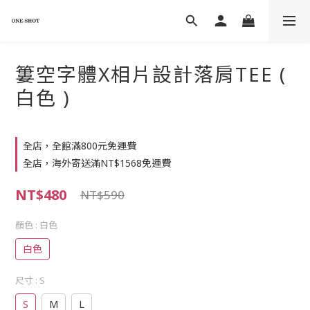
簍空字體X相片設計落肩TEE (
白色 )
全店，全館滿800元免運費
全店，海外寄送滿NT$1568免運費
NT$480
NT$590
顏色
: 白色
白色
尺寸
: S
S
M
L